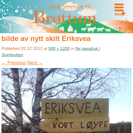
Meny
bilde av nytt skilt Eriksvea
Published
02.12.2012
at
900 × 1200
in
Ny gapahuk i
Svartputten
← Previous
Next →