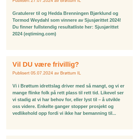
Publisert
27.07.2024
av
Brøttum IL
Gratulerer til og Hedda Brenningen Bjørklund og
Tormod Weydahl som vinnere av Sjusjørittet 2024!
Du finner fullstendig resultatliste her: Sjusjørittet
2024 (eqtiming.com)
Vil DU være frivillig?
Publisert
05.07.2024
av
Brøttum IL
Vi i Brøttum idrettslag driver med så mangt, og vi er
mange flinke folk på rett plass til rett tid. Likevel ser
vi stadig at vi har behov for, eller lyst til – å utvikle
oss videre. Enkelte ganger stopper prosjekt og
vedlikehold opp fordi vi ikke har bemanning til...