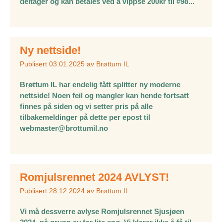
deltager og kan betales ved å vippse 200kr til #98...
Ny nettside!
Publisert
03.01.2025
av
Brøttum IL
Brøttum IL har endelig fått splitter ny moderne
nettside! Noen feil og mangler kan hende fortsatt
finnes på siden og vi setter pris på alle
tilbakemeldinger på dette per epost til
webmaster@brottumil.no
Romjulsrennet 2024 AVLYST!
Publisert
28.12.2024
av
Brøttum IL
Vi må dessverre avlyse Romjulsrennet Sjusjøen