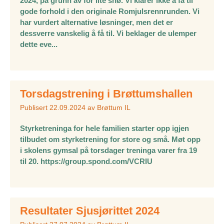
2024, på grunn av for lite snø. Vi klarer ikke å få til
gode forhold i den originale Romjulsrennrunden. Vi
har vurdert alternative løsninger, men det er
dessverre vanskelig å få til. Vi beklager de ulemper
dette eve...
Torsdagstrening i Brøttumshallen
Publisert
22.09.2024
av
Brøttum IL
Styrketreninga for hele familien starter opp igjen
tilbudet om styrketrening for store og små. Møt opp
i skolens gymsal på torsdager treninga varer fra 19
til 20. https://group.spond.com/VCRIU
Resultater Sjusjørittet 2024