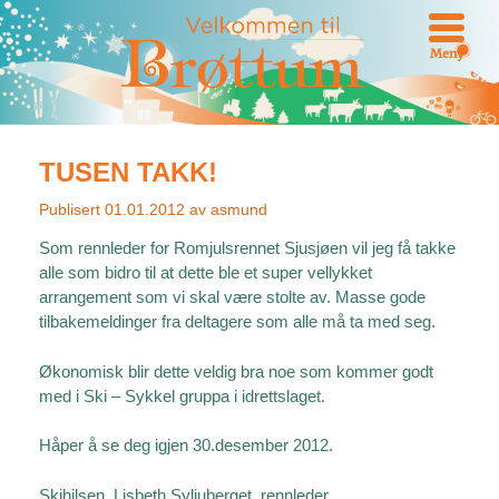
Meny
TUSEN TAKK!
Publisert
01.01.2012
av
asmund
Som rennleder for Romjulsrennet Sjusjøen vil jeg få takke
alle som bidro til at dette ble et super vellykket
arrangement som vi skal være stolte av. Masse gode
tilbakemeldinger fra deltagere som alle må ta med seg.
Økonomisk blir dette veldig bra noe som kommer godt
med i Ski – Sykkel gruppa i idrettslaget.
Håper å se deg igjen 30.desember 2012.
Skihilsen, Lisbeth Syljuberget, rennleder