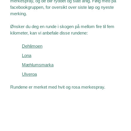
merkespray, og de blir ryddet og slått årlig. Følg med på
facebookgruppen, for oversikt over siste løp og nyeste
merking.
Ønsker du deg en runde i skogen på mellom fire til fem
kilometer, kan vi anbefale disse rundene:
Dehlimoen
Lona
Mæhlumsmarka
Ulveroa
Rundene er merket med hvit og rosa merkespray.