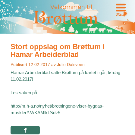
Meny
Stort oppslag om Brøttum i
Hamar Arbeiderblad
Publisert
12.02.2017
av
Julie Dalsveen
Hamar Arbeiderblad satte Brøttum på kartet i går, lørdag
11.02.2017!
Les saken på
http://m.h-a.no/nyhet/brotningene-viser-bygdas-
muskler#.WKAMlkLSdv5