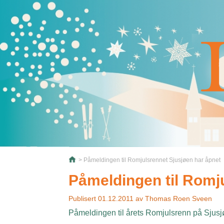
> Påmeldingen til Romjulsrennet Sjusjøen har åpnet
Påmeldingen til Romj
Publisert
01.12.2011
av
Thomas Roen Sveen
Påmeldingen til årets Romjulsrenn på Sjusj