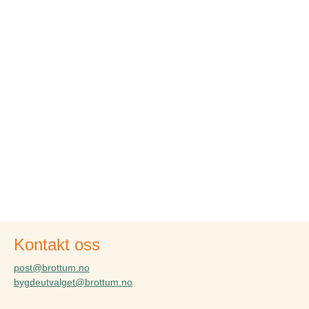
Kontakt oss
post@brottum.no
bygdeutvalget@brottum.no