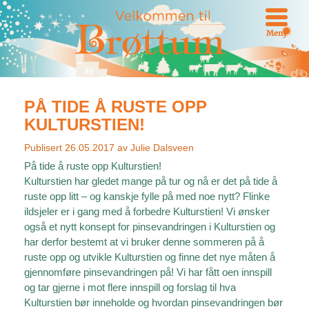
Meny
PÅ TIDE Å RUSTE OPP
KULTURSTIEN!
Publisert
26.05.2017
av
Julie Dalsveen
På tide å ruste opp Kulturstien!
Kulturstien har gledet mange på tur og nå er det på tide å
ruste opp litt – og kanskje fylle på med noe nytt? Flinke
ildsjeler er i gang med å forbedre Kulturstien! Vi ønsker
også et nytt konsept for pinsevandringen i Kulturstien og
har derfor bestemt at vi bruker denne sommeren på å
ruste opp og utvikle Kulturstien og finne det nye måten å
gjennomføre pinsevandringen på! Vi har fått oen innspill
og tar gjerne i mot flere innspill og forslag til hva
Kulturstien bør inneholde og hvordan pinsevandringen bør