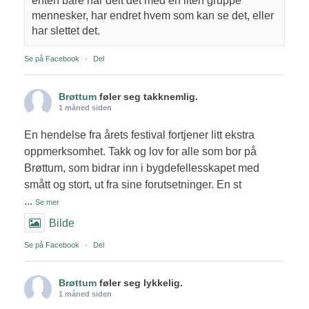
enten bare har delt det med en liten gruppe
mennesker, har endret hvem som kan se det, eller
har slettet det.
Se på Facebook
·
Del
Brøttum
føler seg takknemlig.
1 måned siden
En hendelse fra årets festival fortjener litt ekstra
oppmerksomhet. Takk og lov for alle som bor på
Brøttum, som bidrar inn i bygdefellesskapet med
smått og stort, ut fra sine forutsetninger. En st
...
Se mer
Bilde
Se på Facebook
·
Del
Brøttum
føler seg lykkelig.
1 måned siden