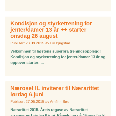
Kondisjon og styrketrening for
jenter/damer 13 år ++ starter
onsdag 26 august
Publisert
23.08.2015
av
Liv Bjugstad
Velkommen til høstens superbra treningsopplegg!
Kondisjon og styrketrening for jenter/damer 13 år og
oppover starter: ...
Næroset IL inviterer til Nærarittet
lørdag 6.juni
Publisert
27.05.2015
av
Arnfinn Bøe
Nærarittet 2015. Årets utgave av Nærarittet
arrangeres Lørdag 6 juni. Påmelding på 4H-øya fra kl