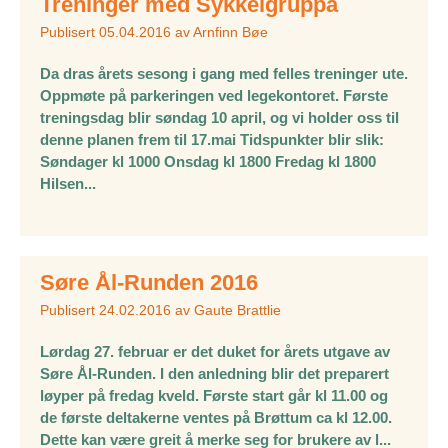
Treninger med Sykkelgruppa
Publisert
05.04.2016
av
Arnfinn Bøe
Da dras årets sesong i gang med felles treninger ute.
Oppmøte på parkeringen ved legekontoret. Første
treningsdag blir søndag 10 april, og vi holder oss til
denne planen frem til 17.mai Tidspunkter blir slik:
Søndager kl 1000 Onsdag kl 1800 Fredag kl 1800
Hilsen...
Søre Ål-Runden 2016
Publisert
24.02.2016
av
Gaute Brattlie
Lørdag 27. februar er det duket for årets utgave av
Søre Ål-Runden. I den anledning blir det preparert
løyper på fredag kveld. Første start går kl 11.00 og
de første deltakerne ventes på Brøttum ca kl 12.00.
Dette kan være greit å merke seg for brukere av l...