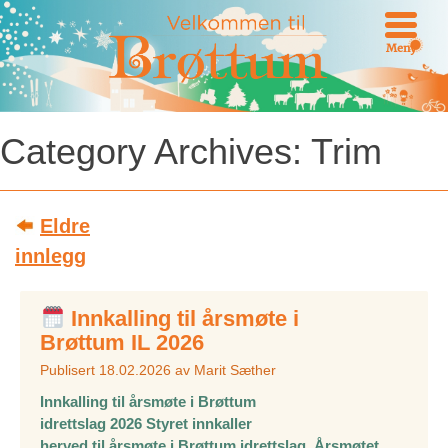
Meny
Category Archives:
Trim
Post
Eldre
innlegg
navigation
Innkalling til årsmøte i
Brøttum IL 2026
Publisert
18.02.2026
av
Marit Sæther
Innkalling til årsmøte i Brøttum
idrettslag 2026 Styret innkaller
herved til årsmøte i Brøttum idrettslag. Årsmøtet