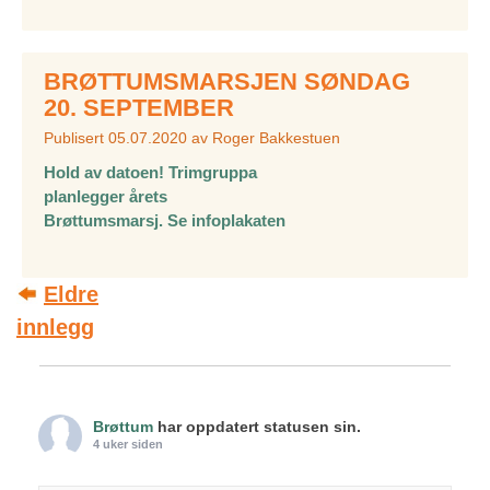
BRØTTUMSMARSJEN SØNDAG
20. SEPTEMBER
Publisert
05.07.2020
av
Roger Bakkestuen
Hold av datoen! Trimgruppa
planlegger årets
Brøttumsmarsj. Se infoplakaten
Post
Eldre
innlegg
navigation
Brøttum
har oppdatert statusen sin.
4 uker siden