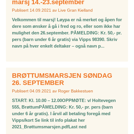
marsj 14.-23.september
Publisert
14.09.2021
av
Live Gran Kielland
Velkommen til marsj! Løypa er nå merket og åpen for
dere som ønsker å gå i fred og ro, eller som ikke har
mulighet den 26.september. PÅMELDING: Kr. 50,- pr.
pers (barn under 6 år gratis) via Vipps 98390. Skriv
navn på hver enkelt deltaker – også navn p...
BRØTTUMSMARSJEN SØNDAG
26. SEPTEMBER
Publisert
04.09.2021
av
Roger Bakkestuen
START: Kl. 10.00 – 12.00OPPMØTE: v/ Holtevegen
555, BrøttumPÅMELDING: Kr. 50,- pr. pers (barn
under 6 år gratis). I årvil all betaling foregå med
Vipps/kort Se link til info plakat her
2021_Brøttumsmarsjen.pdfLast ned