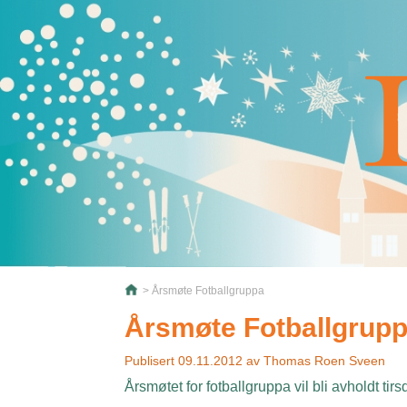
> Årsmøte Fotballgruppa
Årsmøte Fotballgrup
Publisert
09.11.2012
av
Thomas Roen Sveen
Årsmøtet for fotballgruppa vil bli avholdt ti