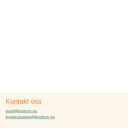
Kontakt oss
post@brottum.no
bygdeutvalget@brottum.no