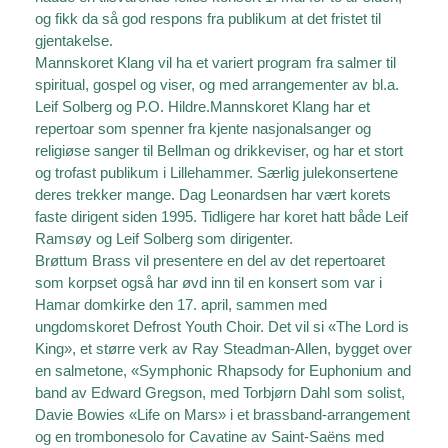
og fikk da så god respons fra publikum at det fristet til
gjentakelse.
Mannskoret Klang vil ha et variert program fra salmer til
spiritual, gospel og viser, og med arrangementer av bl.a.
Leif Solberg og P.O. Hildre.Mannskoret Klang har et
repertoar som spenner fra kjente nasjonalsanger og
religiøse sanger til Bellman og drikkeviser, og har et stort
og trofast publikum i Lillehammer. Særlig julekonsertene
deres trekker mange. Dag Leonardsen har vært korets
faste dirigent siden 1995. Tidligere har koret hatt både Leif
Ramsøy og Leif Solberg som dirigenter.
Brøttum Brass vil presentere en del av det repertoaret
som korpset også har øvd inn til en konsert som var i
Hamar domkirke den 17. april, sammen med
ungdomskoret Defrost Youth Choir. Det vil si «The Lord is
King», et større verk av Ray Steadman-Allen, bygget over
en salmetone, «Symphonic Rhapsody for Euphonium and
band av Edward Gregson, med Torbjørn Dahl som solist,
Davie Bowies «Life on Mars» i et brassband-arrangement
og en trombonesolo for Cavatine av Saint-Saëns med