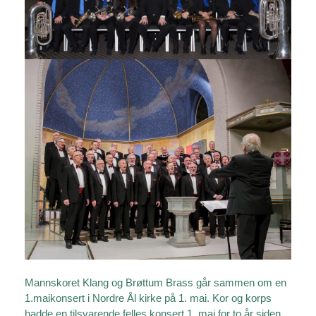
Mannskoret Klang og Brøttum Brass går sammen om en
1.maikonsert i Nordre Ål kirke på 1. mai. Kor og korps
hadde en tilsvarende felles konsert 1. mai for to år siden,