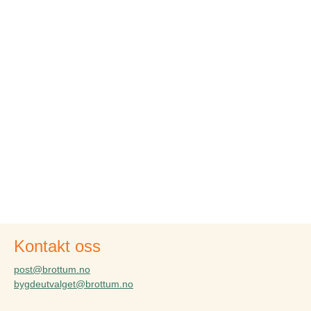
Kontakt oss
post@brottum.no
bygdeutvalget@brottum.no