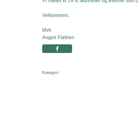
Vi møtes kl 19 til aktiviteter og øvelser som 
Velkommen.
Mvh
Asgeir Fløtlien
Kategori