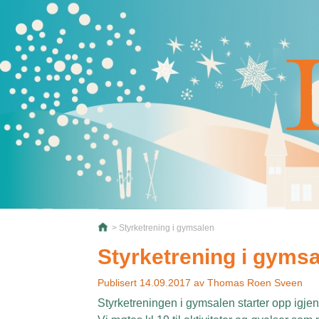
> Styrketrening i gymsalen
Styrketrening i gyms
Publisert
14.09.2017
av
Thomas Roen Sveen
Styrketreningen i gymsalen starter opp igje