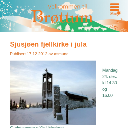
Meny
Sjusjøen fjellkirke i jula
Publisert
17.12.2012
av
asmund
Mandag
24. des.
kl.14.30
og
16.00
Gudstjeneste v/Kjell Markset