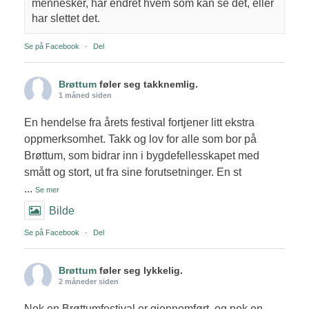
mennesker, har endret hvem som kan se det, eller
har slettet det.
Se på Facebook
·
Del
Brøttum
føler seg takknemlig.
1 måned siden
En hendelse fra årets festival fortjener litt ekstra
oppmerksomhet. Takk og lov for alle som bor på
Brøttum, som bidrar inn i bygdefellesskapet med
smått og stort, ut fra sine forutsetninger. En st
...
Se mer
Bilde
Se på Facebook
·
Del
Brøttum
føler seg lykkelig.
2 måneder siden
Nok en Brøttumfestival er gjennomført, og nok en