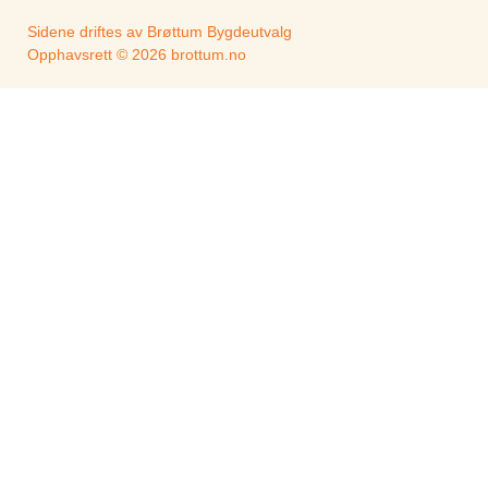
Sidene driftes av Brøttum Bygdeutvalg
Opphavsrett © 2026 brottum.no