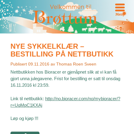
Meny
NYE SYKKELKLÆR –
BESTILLING PÅ NETTBUTIKK
Publisert
09.11.2016
av
Thomas Roen Sveen
Nettbutikken hos Bioracer er gjenåpnet slik at vi kan få
gjort unna julegavene. Frist for bestilling er satt til onsdag
16.11.2016 kl 23:59.
Link til nettbutikk:
http://no.bioracer.com/no/mybioracer/?
r=UqMpC1KXAj
Løp og kjøp !!!