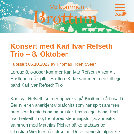
Meny
Konsert med Karl Ivar Refseth
Trio – 8. Oktober
Publisert
06.10.2022
av
Thomas Roen Sveen
Lørdag 8. oktober kommer Karl Ivar Refseth «hjem» til
Brøttum for å spille i Brøttum Kirke sammen med sitt eget
band Karl Ivar Refseth Trio.
Karl Ivar Refseth som er oppvokst på Brøttum, nå bosatt i
Berlin, er en anerkjent vibrafonist som har spilt sammen
med flere kjente band og artister. I hans eget band, Karl
Ivar Refseth Trio, fremføres stemningsfull jazzmusikk
sammen med Matthias Pichler på kontrabass og
Christian Weidner på saksofon. Deres seneste utgivelse