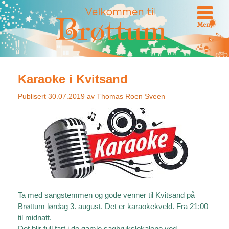
Meny
Karaoke i Kvitsand
Publisert
30.07.2019
av
Thomas Roen Sveen
Ta med sangstemmen og gode venner til Kvitsand på
Brøttum lørdag 3. august. Det er karaokekveld. Fra 21:00
til midnatt.
Det blir full fart i de gamle sagbrukslokalene ved