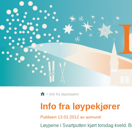
> Info fra løypekjører
Info fra løypekjører
Publisert
13.01.2012
av
asmund
Løypene i Svartputten kjørt torsdag kveld. Br