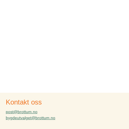
Kontakt oss
post@brottum.no
bygdeutvalget@brottum.no