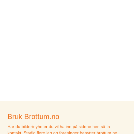
Bruk Brottum.no
Har du bilder/nyheter du vil ha inn på sidene her, så ta
kontakt. Stadig flere lag og foreninger benytter brottum.no