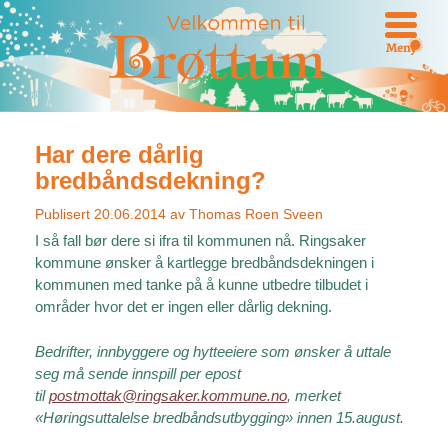
Meny
Har dere dårlig
bredbåndsdekning?
Publisert
20.06.2014
av
Thomas Roen Sveen
I så fall bør dere si ifra til kommunen nå. Ringsaker
kommune ønsker å kartlegge bredbåndsdekningen i
kommunen med tanke på å kunne utbedre tilbudet i
områder hvor det er ingen eller dårlig dekning.
Bedrifter, innbyggere og hytteeiere som ønsker å uttale
seg må sende innspill per epost
til
postmottak@ringsaker.kommune.no
, merket
«Høringsuttalelse bredbåndsutbygging» innen 15.august.