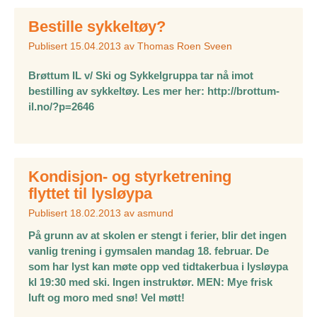
Bestille sykkeltøy?
Publisert
15.04.2013
av
Thomas Roen Sveen
Brøttum IL v/ Ski og Sykkelgruppa tar nå imot
bestilling av sykkeltøy. Les mer her: http://brottum-
il.no/?p=2646
Kondisjon- og styrketrening
flyttet til lysløypa
Publisert
18.02.2013
av
asmund
På grunn av at skolen er stengt i ferier, blir det ingen
vanlig trening i gymsalen mandag 18. februar. De
som har lyst kan møte opp ved tidtakerbua i lysløypa
kl 19:30 med ski. Ingen instruktør. MEN: Mye frisk
luft og moro med snø! Vel møtt!