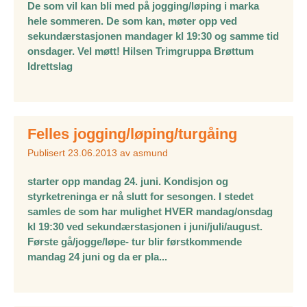
De som vil kan bli med på jogging/løping i marka
hele sommeren. De som kan, møter opp ved
sekundærstasjonen mandager kl 19:30 og samme tid
onsdager. Vel møtt! Hilsen Trimgruppa Brøttum
Idrettslag
Felles jogging/løping/turgåing
Publisert
23.06.2013
av
asmund
starter opp mandag 24. juni. Kondisjon og
styrketreninga er nå slutt for sesongen. I stedet
samles de som har mulighet HVER mandag/onsdag
kl 19:30 ved sekundærstasjonen i juni/juli/august.
Første gå/jogge/løpe- tur blir førstkommende
mandag 24 juni og da er pla...