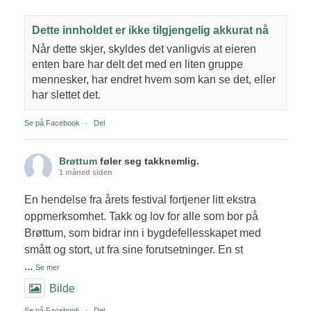
Dette innholdet er ikke tilgjengelig akkurat nå
Når dette skjer, skyldes det vanligvis at eieren
enten bare har delt det med en liten gruppe
mennesker, har endret hvem som kan se det, eller
har slettet det.
Se på Facebook
·
Del
Brøttum
føler seg takknemlig.
1 måned siden
En hendelse fra årets festival fortjener litt ekstra
oppmerksomhet. Takk og lov for alle som bor på
Brøttum, som bidrar inn i bygdefellesskapet med
smått og stort, ut fra sine forutsetninger. En st
...
Se mer
Bilde
Se på Facebook
·
Del