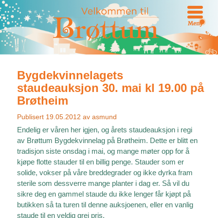
Meny
Bygdekvinnelagets
staudeauksjon 30. mai kl 19.00 på
Brøtheim
Publisert
19.05.2012
av
asmund
Endelig er våren her igjen, og årets staudeauksjon i regi
av Brøttum Bygdekvinnelag på Brøtheim. Dette er blitt en
tradisjon siste onsdag i mai, og mange møter opp for å
kjøpe flotte stauder til en billig penge. Stauder som er
solide, vokser på våre breddegrader og ikke dyrka fram
sterile som dessverre mange planter i dag er. Så vil du
sikre deg en gammel staude du ikke lenger får kjøpt på
butikken så ta turen til denne auksjoenen, eller en vanlig
staude til en veldig grei pris.