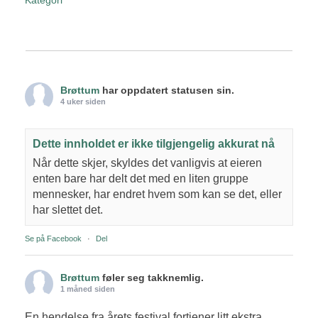
Kategori
Brøttum
har oppdatert statusen sin.
4 uker siden
Dette innholdet er ikke tilgjengelig akkurat nå
Når dette skjer, skyldes det vanligvis at eieren
enten bare har delt det med en liten gruppe
mennesker, har endret hvem som kan se det, eller
har slettet det.
Se på Facebook
·
Del
Brøttum
føler seg takknemlig.
1 måned siden
En hendelse fra årets festival fortjener litt ekstra