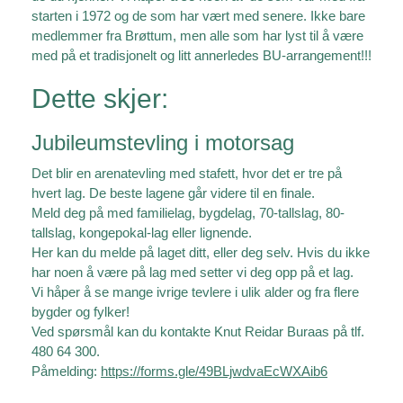
starten i 1972 og de som har vært med senere. Ikke bare
medlemmer fra Brøttum, men alle som har lyst til å være
med på et tradisjonelt og litt annerledes BU-arrangement!!!
Dette skjer:
Jubileumstevling i motorsag
Det blir en arenatevling med stafett, hvor det er tre på
hvert lag. De beste lagene går videre til en finale.
Meld deg på med familielag, bygdelag, 70-tallslag, 80-
tallslag, kongepokal-lag eller lignende.
Her kan du melde på laget ditt, eller deg selv. Hvis du ikke
har noen å være på lag med setter vi deg opp på et lag.
Vi håper å se mange ivrige tevlere i ulik alder og fra flere
bygder og fylker!
Ved spørsmål kan du kontakte Knut Reidar Buraas på tlf.
480 64 300.
Påmelding:
https://forms.gle/49BLjwdvaEcWXAib6