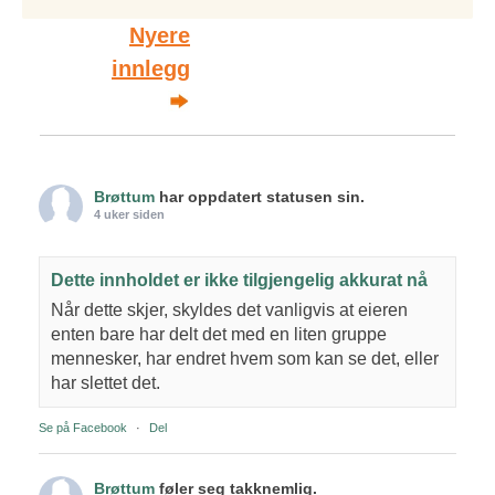
Post
Nyere
innlegg
navigation
Brøttum
har oppdatert statusen sin.
4 uker siden
Dette innholdet er ikke tilgjengelig akkurat nå
Når dette skjer, skyldes det vanligvis at eieren
enten bare har delt det med en liten gruppe
mennesker, har endret hvem som kan se det, eller
har slettet det.
Se på Facebook
·
Del
Brøttum
føler seg takknemlig.