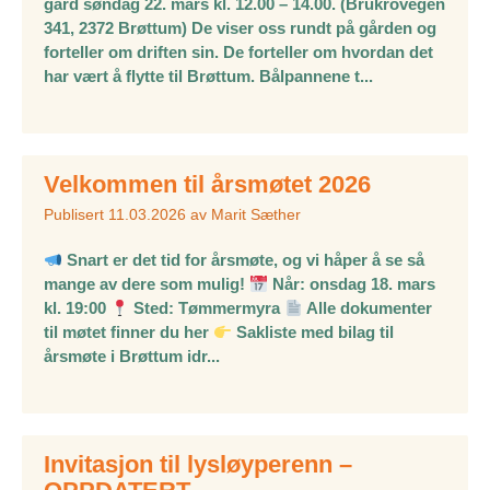
gård søndag 22. mars kl. 12.00 – 14.00. (Brukrovegen
341, 2372 Brøttum) De viser oss rundt på gården og
forteller om driften sin. De forteller om hvordan det
har vært å flytte til Brøttum. Bålpannene t...
Velkommen til årsmøtet 2026
Publisert
11.03.2026
av
Marit Sæther
Snart er det tid for årsmøte, og vi håper å se så
mange av dere som mulig!
Når: onsdag 18. mars
kl. 19:00
Sted: Tømmermyra
Alle dokumenter
til møtet finner du her
Sakliste med bilag til
årsmøte i Brøttum idr...
Invitasjon til lysløyperenn –