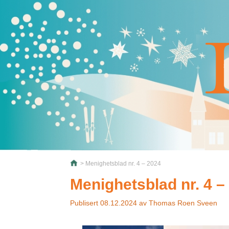
> Menighetsblad nr. 4 – 2024
Menighetsblad nr. 4 –
Publisert
08.12.2024
av
Thomas Roen Sveen