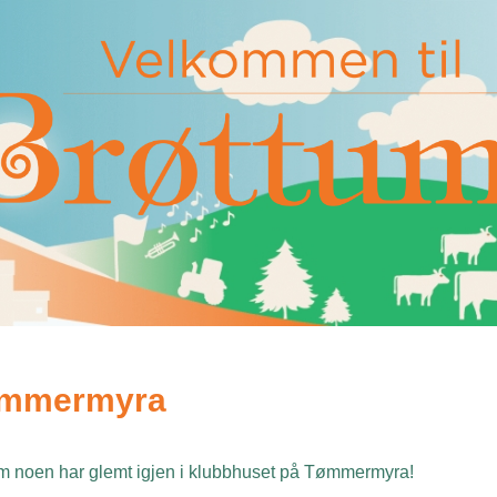
Tømmermyra
om noen har glemt igjen i klubbhuset på Tømmermyra!