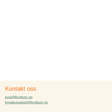
Kontakt oss
post@brottum.no
bygdeutvalget@brottum.no