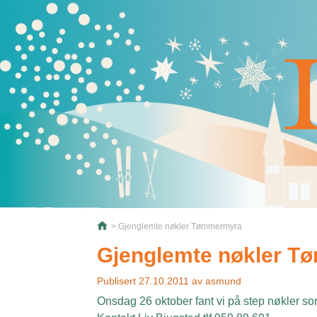
> Gjenglemte nøkler Tømmermyra
Gjenglemte nøkler 
Publisert
27.10.2011
av
asmund
Onsdag 26 oktober fant vi på step nøkler s