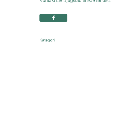
Kontakt Liv Bjugstad tlf 959 89 691.
Kategori